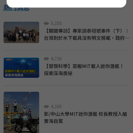
熱門消息
5,155
【關鍵專訪】專家談泰坦號事件（下）：
台灣對於水下載具沒有明文規範，政府該
做什麼？
4,716
【發現科學】首艘MIT載人迷你潛艇！
探索深海奧祕
4,100
影/中山大學MIT迷你潛艇 校長教授入艙
實海自駕