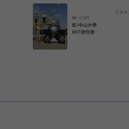
海奧祕
分享本
4,099
影/中山大學
MIT迷你潛艇
校長教授入
艙實海自駕