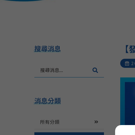
【
搜尋消息
2
搜
尋
消
息
.
消息分類
.
.
所有分類