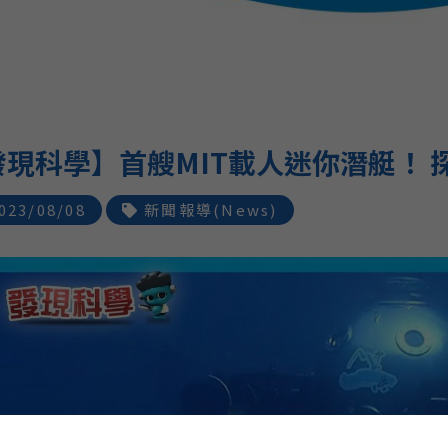
發現科學】首艘MIT載人迷你潛艇！ 
023/08/08
新聞報導(News)