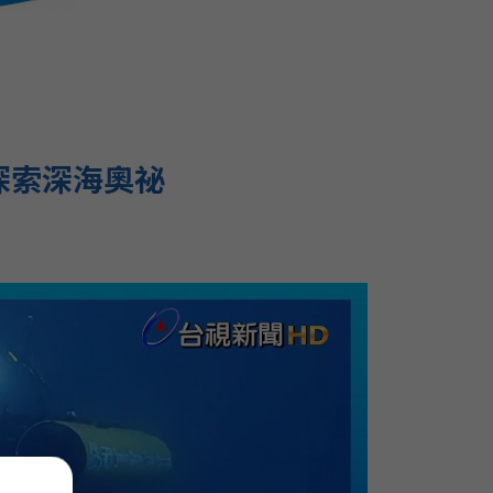
探索深海奧祕