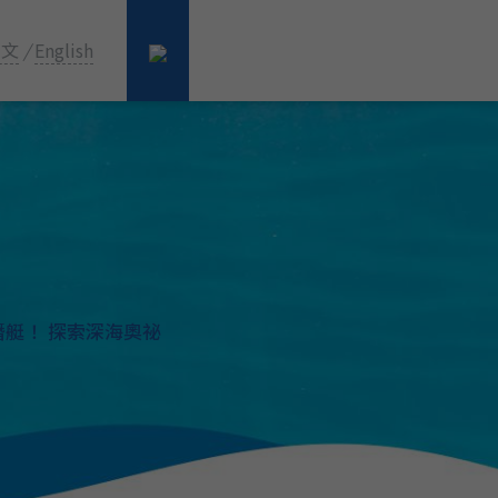
中文
/
English
潛艇！ 探索深海奧祕