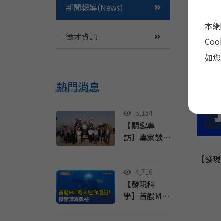
新聞報導(News)
本網
徵才資訊
Co
如您
熱門消息
5,154
【關鍵專
訪】專家談
泰坦號事件
【發現
（下）：台
灣對於水下
4,716
【發現科
載具沒有明
學】首艘MIT
文規範，政
載人迷你潛
府該做什
艇！ 探索深
麼？