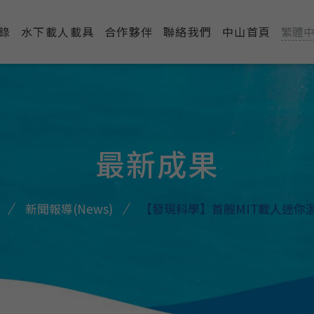
錄
水下載人載具
合作夥伴
聯絡我們
中山首頁
繁體
最新成果
新聞報導(News)
【發現科學】首艘MIT載人迷你