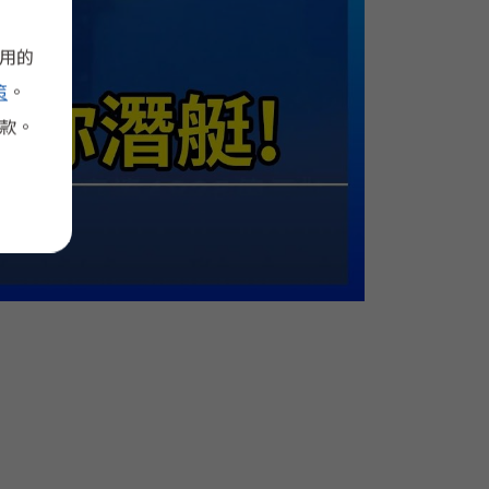
使用的
策
。
款。