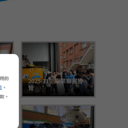
17
0
使用的
2025-11：畢業聯展導
覽
策
。
款。