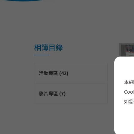
相簿目錄
活動專區 (42)
11
本網
2
訪
Co
影片專區 (7)
如您