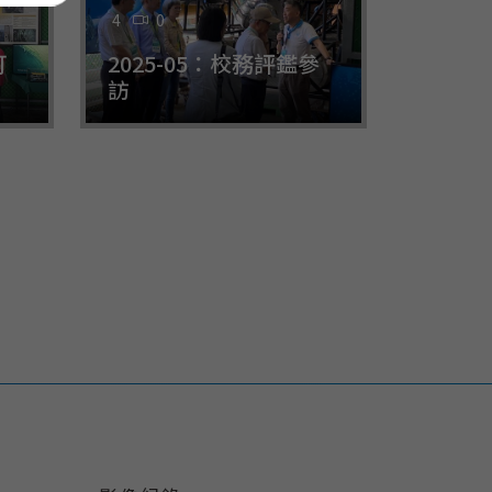
4
0
訂
2025-05：校務評鑑參
訪