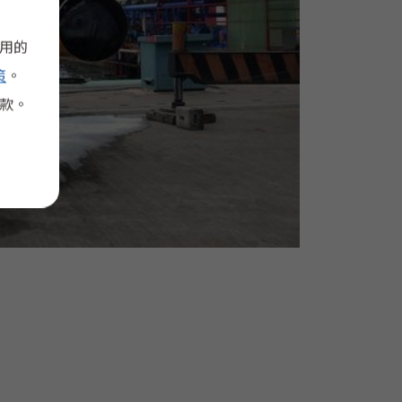
使用的
策
。
款。