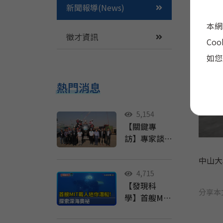
新聞報導(News)
本網
徵才資訊
Co
如您
熱門消息
5,154
【關鍵專
訪】專家談
泰坦號事件
中山大
（下）：台
灣對於水下
4,715
【發現科
載具沒有明
分享本
學】首艘MIT
文規範，政
載人迷你潛
府該做什
艇！ 探索深
麼？