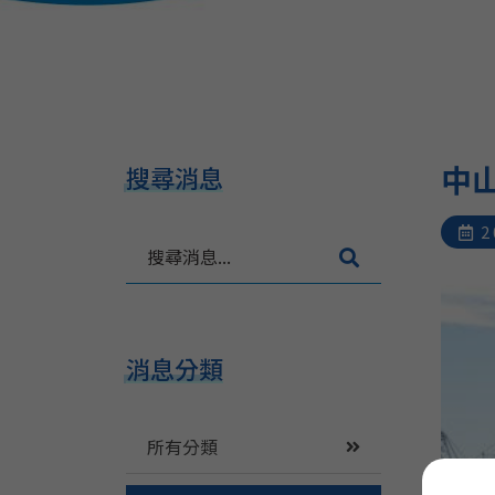
中
搜尋消息
2
搜
尋
消
息
.
消息分類
.
.
所有分類