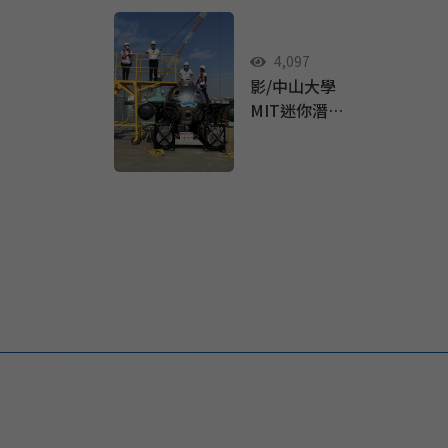
海奧祕
4,097
影/中山大學
MIT迷你潛艇
校長教授入
艙實海自駕