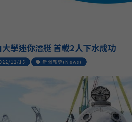
山大學迷你潛艇 首載2人下水成功
022/12/15
新聞報導(News)